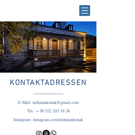
KONTAKTADRESSEN
E-Mail:
mihmankonak@gmail.com
Tel.: +
90 552 103 16 36
Instagram:
instagram.com/mihmankonak